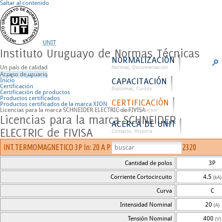
Saltar al contenido
UNIT
Instituto Uruguayo de Normas Técnicas
NORMALIZACIÓN
Un país de calidad
Normas, Documentación
Acceso de usuario
CAPACITACIÓN
Inicio
Certificación
Diplomas, Cursos
Certificación de productos
Productos certificados
CERTIFICACIÓN
Productos certificados de la marca XION
Licencias para la marca SCHNEIDER ELECTRIC de FIVISA
Sistemas, Productos
Licencias para la marca SCHNEIDER
ACERCA DE UNIT
ELECTRIC de FIVISA
Contacto, Historia
INT.TERMOMAGNETICO 3P In: 20 A PDC: 4500 A Curva: C A9P52320
Cantidad de polos
3P
Corriente Cortocircuito
4.5
(kA)
Curva
C
Intensidad Nominal
20
(A)
Tensión Nominal
400
(V)