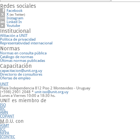
Redes sociales
Facebook
X
(ex Twitter)
Instagram
Linked In
Youtube
Institucional
Afiliación a UNIT
Política de privacidad
Representatividad internacional
Normas
Normas en consulta pública
Catálogo de normas
Últimas normas publicadas
Capacitación
capacitacion@unit.org.uy
Directorio de consultores
Ofertas de empleo
UNIT
Plaza Independencia 812 Piso 2
Montevideo - Uruguay
(+598) 2901 2048 *
unit-iso@unit.org.uy
Lunes a Viernes 10:00 a 18:30 hs.
UNIT es miembro de
ISO
IEC
AMN
COPANT
M.O.U.
con
ASMT
ICC
NFPA
ICONTEC