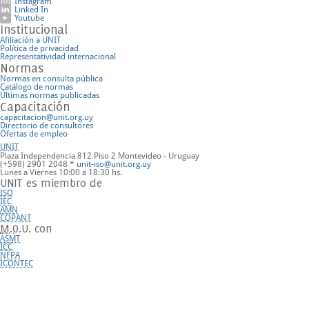
Instagram
Linked In
Youtube
Institucional
Afiliación a UNIT
Política de privacidad
Representatividad internacional
Normas
Normas en consulta pública
Catálogo de normas
Últimas normas publicadas
Capacitación
capacitacion@unit.org.uy
Directorio de consultores
Ofertas de empleo
UNIT
Plaza Independencia 812 Piso 2
Montevideo - Uruguay
(+598) 2901 2048 *
unit-iso@unit.org.uy
Lunes a Viernes 10:00 a 18:30 hs.
UNIT es miembro de
ISO
IEC
AMN
COPANT
M.O.U.
con
ASMT
ICC
NFPA
ICONTEC