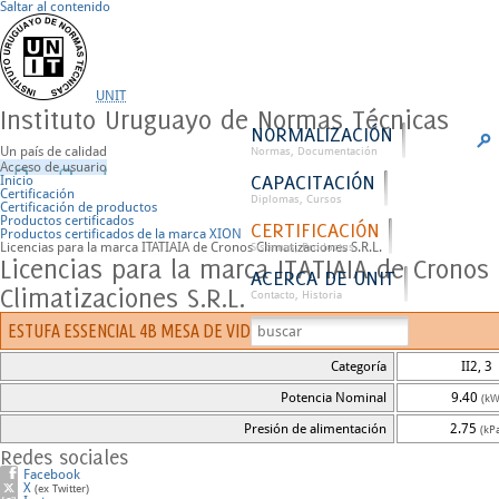
Saltar al contenido
UNIT
Instituto Uruguayo de Normas Técnicas
NORMALIZACIÓN
Un país de calidad
Normas, Documentación
Acceso de usuario
CAPACITACIÓN
Inicio
Certificación
Diplomas, Cursos
Certificación de productos
Productos certificados
CERTIFICACIÓN
Productos certificados de la marca XION
Licencias para la marca ITATIAIA de Cronos Climatizaciones S.R.L.
Sistemas, Productos
Licencias para la marca ITATIAIA de Cronos
ACERCA DE UNIT
Climatizaciones S.R.L.
Contacto, Historia
ESTUFA ESSENCIAL 4B MESA DE VIDRO BLK 3700000266
Categoría
II2, 3
Potencia Nominal
9.40
(kW
Presión de alimentación
2.75
(kP
Redes sociales
Facebook
X
(ex Twitter)