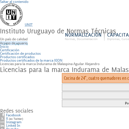
Saltar al contenido
UNIT
Instituto Uruguayo de Normas Técnicas
NORMALIZACIÓN
CAPACITA
Un país de calidad
Normas, Documentación
Diplomas, Curs
Acceso de usuario
Inicio
Certificación
Certificación de productos
Productos certificados
Productos certificados de la marca XION
Licencias para la marca Indurama de Malaspina Aguilar Alejandro
Licencias para la marca Indurama de Malas
Cocina de 24", cuatro quemadores en 
Pr
Redes sociales
Facebook
X
(ex Twitter)
Instagram
Linked In