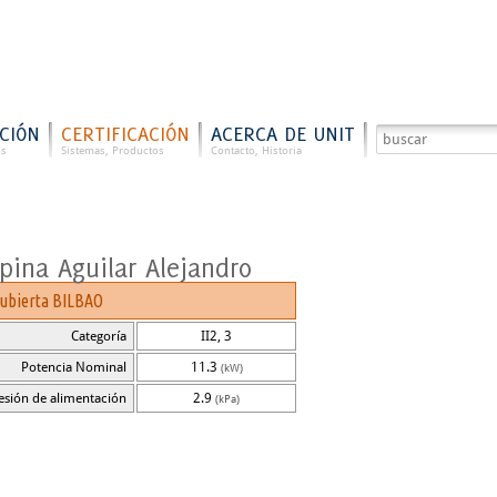
CIÓN
CERTIFICACIÓN
ACERCA DE UNIT
os
Sistemas, Productos
Contacto, Historia
pina Aguilar Alejandro
cubierta BILBAO
Categoría
II2, 3
Potencia Nominal
11.3
(kW)
esión de alimentación
2.9
(kPa)