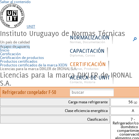
Saltar al contenido
UNIT
Instituto Uruguayo de Normas Técnicas
NORMALIZACIÓN
Un país de calidad
Normas, Documentación
Acceso de usuario
CAPACITACIÓN
Inicio
Certificación
Diplomas, Cursos
Certificación de productos
Productos certificados
CERTIFICACIÓN
Productos certificados de la marca XION
Licencias para la marca DIKLER de IRONAL S.A.
Sistemas, Productos
Licencias para la marca DIKLER de IRONAL
ACERCA DE UNIT
S.A.
Contacto, Historia
Refrigerador congelador F-50
Carga masa refrigerante
56
(g)
Clase eficiencia energética
A
Clasificación
7 -
Refrigerador/c
doméstico
compartimie
conservaci
alimentos con