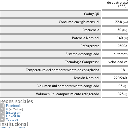
de cuatro estr
(***)
CodigoQR
Consumo energía mensual
22.8
(kw
Frecuencia
50
(Hz)
Potencia Nominal
140
(W)
Refrigerante
R600a
Sistema descongelado
automati
Tecnología Compresor
velocidad va
Temperatura del compartimiento de congelados
-18
Tensión Nominal
220/240
Volumen útil compartimiento congelado
95
(l)
Volumen útil compartimiento refrigerado
325
(l)
Redes sociales
Facebook
X
(ex Twitter)
Instagram
Linked In
Youtube
Institucional