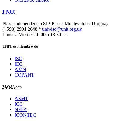
UNIT
Plaza Independencia 812 Piso 2
Montevideo - Uruguay
(+598) 2901 2048 *
unit-iso@unit.org.uy
Lunes a Viernes 10:00 a 18:30 hs.
UNIT es miembro de
ISO
IEC
AMN
COPANT
M.O.U.
con
ASMT
ICC
NFPA
ICONTEC