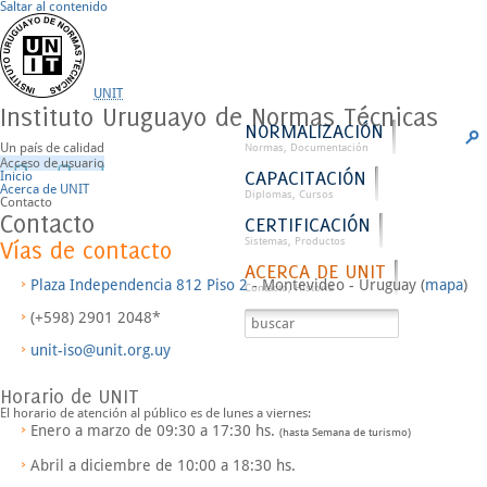
Saltar al contenido
UNIT
Instituto Uruguayo de Normas Técnicas
NORMALIZACIÓN
Un país de calidad
Normas, Documentación
Acceso de usuario
CAPACITACIÓN
Inicio
Acerca de UNIT
Diplomas, Cursos
Contacto
Contacto
CERTIFICACIÓN
Sistemas, Productos
Vías de contacto
ACERCA DE UNIT
Plaza Independencia 812 Piso 2
- Montevideo - Uruguay (
mapa
)
Contacto, Historia
(+598) 2901 2048*
unit-iso@unit.org.uy
Horario de UNIT
El horario de atención al público es de
lunes a viernes
:
Enero a marzo de
09:30 a 17:30
hs.
(hasta Semana de turismo)
Abril a diciembre de
10:00 a 18:30
hs.