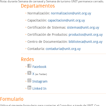
Nota: durante Semana de carnaval y Semana de turismo UNIT permanece cerrado.
Departamentos
Normalización:
normalizacion@unit.org.uy
Capacitación:
capacitacion@unit.org.uy
Certificación de Sistemas:
sistemas@unit.org.uy
Certificación de Productos:
productos@unit.org.uy
Centro de Documentación:
biblioteca@unit.org.uy
Contaduría:
contaduria@unit.org.uy
Redes
Facebook
X
(ex Twitter)
Instagram
Linked In
Formulario
Utilice el siguiente formulario para contactar al Consultor a través de UNIT. Con