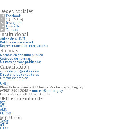
Redes sociales
Facebook
X
(ex Twitter)
Instagram
Linked In
Youtube
Institucional
Afiliación a UNIT
Política de privacidad
Representatividad internacional
Normas
Normas en consulta pública
Catálogo de normas
Últimas normas publicadas
Capacitación
capacitacion@unit.org.uy
Directorio de consultores
Ofertas de empleo
UNIT
Plaza Independencia 812 Piso 2
Montevideo - Uruguay
(+598) 2901 2048 *
unit-iso@unit.org.uy
Lunes a Viernes 10:00 a 18:30 hs.
UNIT es miembro de
ISO
IEC
AMN
COPANT
M.O.U.
con
ASMT
ICC
NFPA