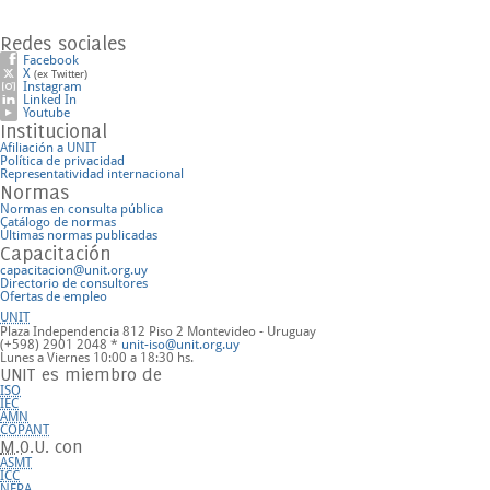
Redes sociales
Facebook
X
(ex Twitter)
Instagram
Linked In
Youtube
Institucional
Afiliación a UNIT
Política de privacidad
Representatividad internacional
Normas
Normas en consulta pública
Catálogo de normas
Últimas normas publicadas
Capacitación
capacitacion@unit.org.uy
Directorio de consultores
Ofertas de empleo
UNIT
Plaza Independencia 812 Piso 2
Montevideo - Uruguay
(+598) 2901 2048 *
unit-iso@unit.org.uy
Lunes a Viernes 10:00 a 18:30 hs.
UNIT es miembro de
ISO
IEC
AMN
COPANT
M.O.U.
con
ASMT
ICC
NFPA