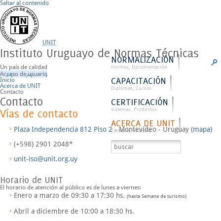
Saltar al contenido
UNIT
Instituto Uruguayo de Normas Técnicas
NORMALIZACIÓN
Un país de calidad
Normas, Documentación
Acceso de usuario
CAPACITACIÓN
Inicio
Acerca de UNIT
Diplomas, Cursos
Contacto
Contacto
CERTIFICACIÓN
Sistemas, Productos
Vías de contacto
ACERCA DE UNIT
Plaza Independencia 812 Piso 2
- Montevideo - Uruguay (
mapa
)
Contacto, Historia
(+598) 2901 2048*
unit-iso@unit.org.uy
Horario de UNIT
El horario de atención al público es de
lunes a viernes
:
Enero a marzo de
09:30 a 17:30
hs.
(hasta Semana de turismo)
Abril a diciembre de
10:00 a 18:30
hs.