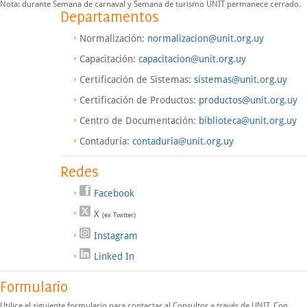
Nota: durante Semana de carnaval y Semana de turismo UNIT permanece cerrado.
Departamentos
Normalización:
normalizacion@unit.org.uy
Capacitación:
capacitacion@unit.org.uy
Certificación de Sistemas:
sistemas@unit.org.uy
Certificación de Productos:
productos@unit.org.uy
Centro de Documentación:
biblioteca@unit.org.uy
Contaduría:
contaduria@unit.org.uy
Redes
Facebook
X
(ex Twitter)
Instagram
Linked In
Formulario
Utilice el siguiente formulario para contactar al Consultor a través de UNIT. Con