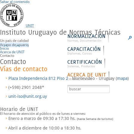
Saltar al contenido
UNIT
Instituto Uruguayo de Normas Técnicas
NORMALIZACIÓN
Un país de calidad
Normas, Documentación
Acceso de usuario
CAPACITACIÓN
Inicio
Acerca de UNIT
Diplomas, Cursos
Contacto
Contacto
CERTIFICACIÓN
Sistemas, Productos
Vías de contacto
ACERCA DE UNIT
Plaza Independencia 812 Piso 2
- Montevideo - Uruguay (
mapa
)
Contacto, Historia
(+598) 2901 2048*
unit-iso@unit.org.uy
Horario de UNIT
El horario de atención al público es de
lunes a viernes
:
Enero a marzo de
09:30 a 17:30
hs.
(hasta Semana de turismo)
Abril a diciembre de
10:00 a 18:30
hs.