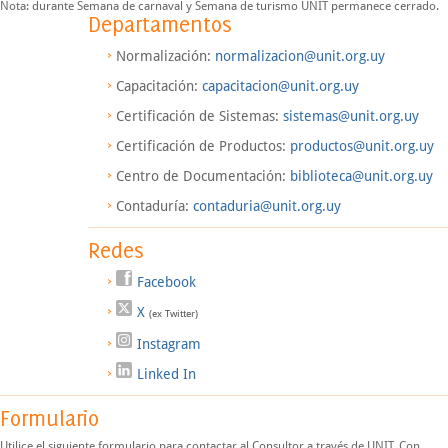
Nota: durante Semana de carnaval y Semana de turismo UNIT permanece cerrado.
Departamentos
Normalización:
normalizacion@unit.org.uy
Capacitación:
capacitacion@unit.org.uy
Certificación de Sistemas:
sistemas@unit.org.uy
Certificación de Productos:
productos@unit.org.uy
Centro de Documentación:
biblioteca@unit.org.uy
Contaduría:
contaduria@unit.org.uy
Redes
Facebook
X
(ex Twitter)
Instagram
Linked In
Formulario
Utilice el siguiente formulario para contactar al Consultor a través de UNIT. Con