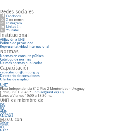
Redes sociales
Facebook
X
(ex Twitter)
Instagram
Linked In
Youtube
Institucional
Afiliación a UNIT
Política de privacidad
Representatividad internacional
Normas
Normas en consulta pública
Catálogo de normas
Últimas normas publicadas
Capacitación
capacitacion@unit.org.uy
Directorio de consultores
Ofertas de empleo
UNIT
Plaza Independencia 812 Piso 2
Montevideo - Uruguay
(+598) 2901 2048 *
unit-iso@unit.org.uy
Lunes a Viernes 10:00 a 18:30 hs.
UNIT es miembro de
ISO
IEC
AMN
COPANT
M.O.U.
con
ASMT
ICC
NFPA