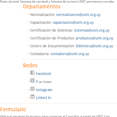
Nota: durante Semana de carnaval y Semana de turismo UNIT permanece cerrado.
Departamentos
Normalización:
normalizacion@unit.org.uy
Capacitación:
capacitacion@unit.org.uy
Certificación de Sistemas:
sistemas@unit.org.uy
Certificación de Productos:
productos@unit.org.uy
Centro de Documentación:
biblioteca@unit.org.uy
Contaduría:
contaduria@unit.org.uy
Redes
Facebook
X
(ex Twitter)
Instagram
Linked In
Formulario
Utilice el siguiente formulario para contactar al Consultor a través de UNIT. Con