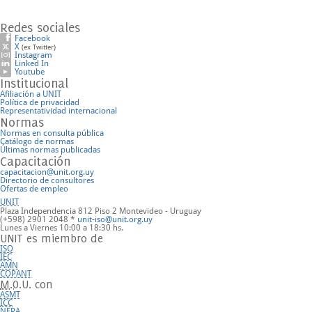
Redes sociales
Facebook
X
(ex Twitter)
Instagram
Linked In
Youtube
Institucional
Afiliación a UNIT
Política de privacidad
Representatividad internacional
Normas
Normas en consulta pública
Catálogo de normas
Últimas normas publicadas
Capacitación
capacitacion@unit.org.uy
Directorio de consultores
Ofertas de empleo
UNIT
Plaza Independencia 812 Piso 2
Montevideo - Uruguay
(+598) 2901 2048 *
unit-iso@unit.org.uy
Lunes a Viernes 10:00 a 18:30 hs.
UNIT es miembro de
ISO
IEC
AMN
COPANT
M.O.U.
con
ASMT
ICC
NFPA