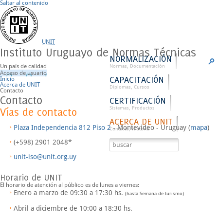
Saltar al contenido
UNIT
Instituto Uruguayo de Normas Técnicas
NORMALIZACIÓN
Un país de calidad
Normas, Documentación
Acceso de usuario
CAPACITACIÓN
Inicio
Acerca de UNIT
Diplomas, Cursos
Contacto
Contacto
CERTIFICACIÓN
Sistemas, Productos
Vías de contacto
ACERCA DE UNIT
Plaza Independencia 812 Piso 2
- Montevideo - Uruguay (
mapa
)
Contacto, Historia
(+598) 2901 2048*
unit-iso@unit.org.uy
Horario de UNIT
El horario de atención al público es de
lunes a viernes
:
Enero a marzo de
09:30 a 17:30
hs.
(hasta Semana de turismo)
Abril a diciembre de
10:00 a 18:30
hs.