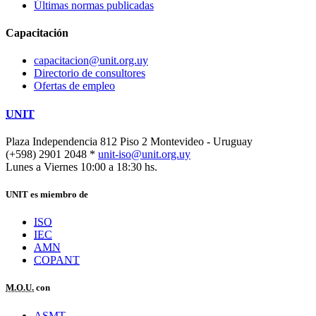
Últimas normas publicadas
Capacitación
capacitacion@unit.org.uy
Directorio de consultores
Ofertas de empleo
UNIT
Plaza Independencia 812 Piso 2
Montevideo - Uruguay
(+598) 2901 2048 *
unit-iso@unit.org.uy
Lunes a Viernes 10:00 a 18:30 hs.
UNIT es miembro de
ISO
IEC
AMN
COPANT
M.O.U.
con
ASMT