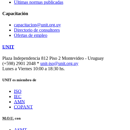
Últimas normas publicadas
Capacitación
capacitacion@unit.org.uy
Directorio de consultores
Ofertas de empleo
UNIT
Plaza Independencia 812 Piso 2
Montevideo - Uruguay
(+598) 2901 2048 *
unit-iso@unit.org.uy
Lunes a Viernes 10:00 a 18:30 hs.
UNIT es miembro de
ISO
IEC
AMN
COPANT
M.O.U.
con
ASMT