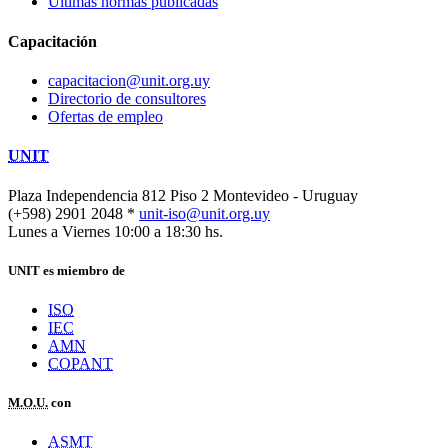
Últimas normas publicadas
Capacitación
capacitacion@unit.org.uy
Directorio de consultores
Ofertas de empleo
UNIT
Plaza Independencia 812 Piso 2
Montevideo - Uruguay
(+598) 2901 2048 *
unit-iso@unit.org.uy
Lunes a Viernes 10:00 a 18:30 hs.
UNIT es miembro de
ISO
IEC
AMN
COPANT
M.O.U.
con
ASMT