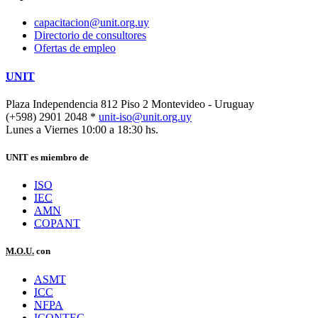
capacitacion@unit.org.uy
Directorio de consultores
Ofertas de empleo
UNIT
Plaza Independencia 812 Piso 2
Montevideo - Uruguay
(+598) 2901 2048 *
unit-iso@unit.org.uy
Lunes a Viernes 10:00 a 18:30 hs.
UNIT es miembro de
ISO
IEC
AMN
COPANT
M.O.U.
con
ASMT
ICC
NFPA
ICONTEC