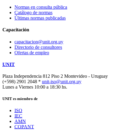
Normas en consulta pública
Catálogo de normas
Últimas normas publicadas
Capacitación
capacitacion@unit.org.uy
Directorio de consultores
Ofertas de empleo
UNIT
Plaza Independencia 812 Piso 2
Montevideo - Uruguay
(+598) 2901 2048 *
unit-iso@unit.org.uy
Lunes a Viernes 10:00 a 18:30 hs.
UNIT es miembro de
ISO
IEC
AMN
COPANT