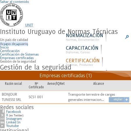
Saltar al contenido
UNIT
Instituto Uruguayo de Normas Técnicas
NORMALIZACIÓN
Un país de calidad
Normas, Documentación
Acceso de usuario
CAPACITACIÓN
Inicio
Certificación
Diplomas, Cursos
Certificación de Sistemas
Empresas certificadas
CERTIFICACIÓN
Gestión de la seguridad
Gestión de la seguridad
Sistemas, Productos
ACERCA DE UNIT
Empresas certificadas (1)
Contacto, Historia
Razón social
Nº
Aenor/IQNet
Alcance
Certificado
BONJOUR
Transporte terrestre de cargas
SCS1 001
TUNESSI SRL
generales internacion...
ampliar
Redes sociales
Facebook
X
(ex Twitter)
Instagram
Linked In
Youtube
Institucional