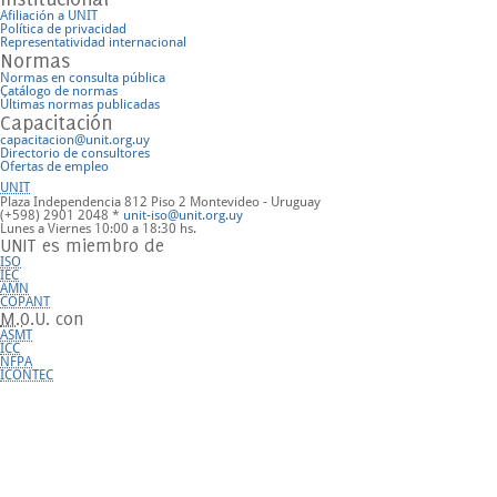
Afiliación a UNIT
Política de privacidad
Representatividad internacional
Normas
Normas en consulta pública
Catálogo de normas
Últimas normas publicadas
Capacitación
capacitacion@unit.org.uy
Directorio de consultores
Ofertas de empleo
UNIT
Plaza Independencia 812 Piso 2
Montevideo - Uruguay
(+598) 2901 2048 *
unit-iso@unit.org.uy
Lunes a Viernes 10:00 a 18:30 hs.
UNIT es miembro de
ISO
IEC
AMN
COPANT
M.O.U.
con
ASMT
ICC
NFPA
ICONTEC