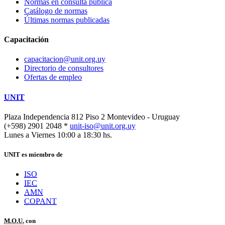
Normas en consulta pública
Catálogo de normas
Últimas normas publicadas
Capacitación
capacitacion@unit.org.uy
Directorio de consultores
Ofertas de empleo
UNIT
Plaza Independencia 812 Piso 2
Montevideo - Uruguay
(+598) 2901 2048 *
unit-iso@unit.org.uy
Lunes a Viernes 10:00 a 18:30 hs.
UNIT es miembro de
ISO
IEC
AMN
COPANT
M.O.U.
con