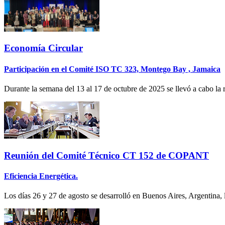
Economía Circular
Participación en el Comité ISO TC 323, Montego Bay , Jamaica
Durante la semana del 13 al 17 de octubre de 2025 se llevó a cabo la 
Reunión del Comité Técnico CT 152 de COPANT
Eficiencia Energética.
Los días 26 y 27 de agosto se desarrolló en Buenos Aires, Argentina