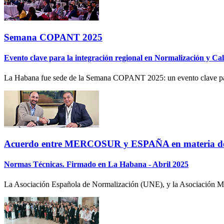
Semana COPANT 2025
Evento clave para la integración regional en Normalización y Ca
La Habana fue sede de la Semana COPANT 2025: un evento clave para 
Acuerdo entre MERCOSUR y ESPAÑA en materia d
Normas Técnicas. Firmado en La Habana - Abril 2025
La Asociación Española de Normalización (UNE), y la Asociación M