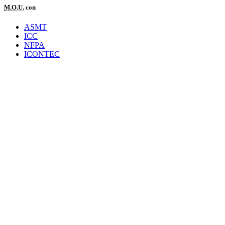
M.O.U.
con
ASMT
ICC
NFPA
ICONTEC