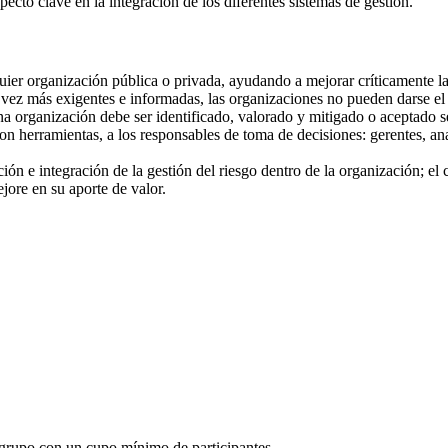
ecto clave en la integración de los diferentes sistemas de gestión.
quier organización pública o privada, ayudando a mejorar críticamente la
ez más exigentes e informadas, las organizaciones no pueden darse el 
una organización debe ser identificado, valorado y mitigado o aceptado 
n herramientas, a los responsables de toma de decisiones: gerentes, anal
ión e integración de la gestión del riesgo dentro de la organización; el 
jore en su aporte de valor.
 grupo con un cupo mínimo de participantes.