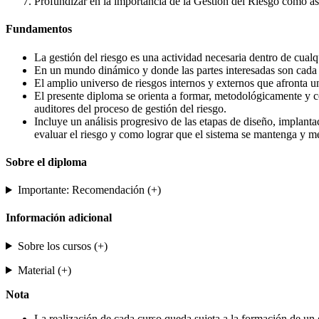
Profundizar en la importancia de la Gestión del Riesgo como asp
Fundamentos
La gestión del riesgo es una actividad necesaria dentro de cual
En un mundo dinámico y donde las partes interesadas son cada v
El amplio universo de riesgos internos y externos que afronta 
El presente diploma se orienta a formar, metodológicamente y co
auditores del proceso de gestión del riesgo.
Incluye un análisis progresivo de las etapas de diseño, implantac
evaluar el riesgo y como lograr que el sistema se mantenga y me
Sobre el diploma
Importante: Recomendación (+)
Información adicional
Sobre los cursos (+)
Material (+)
Nota
La realización de cada curso queda sujeta a la formación de un