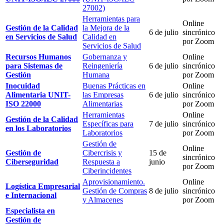
27002)
Herramientas para
Online
Gestión de la Calidad
la Mejora de la
6 de julio
sincrónico
en Servicios de Salud
Calidad en
por Zoom
Servicios de Salud
Recursos Humanos
Gobernanza y
Online
para Sistemas de
Reingeniería
6 de julio
sincrónico
Gestión
Humana
por Zoom
Inocuidad
Buenas Prácticas en
Online
Alimentaria UNIT-
las Empresas
6 de julio
sincrónico
ISO 22000
Alimentarias
por Zoom
Herramientas
Online
Gestión de la Calidad
Específicas para
7 de julio
sincrónico
en los Laboratorios
Laboratorios
por Zoom
Gestión de
Online
Gestión de
Cibercrisis y
15 de
sincrónico
Ciberseguridad
Respuesta a
junio
por Zoom
Ciberincidentes
Aprovisionamiento.
Online
Logística Empresarial
Gestión de Compras
8 de julio
sincrónico
e Internacional
y Almacenes
por Zoom
Especialista en
Gestión de