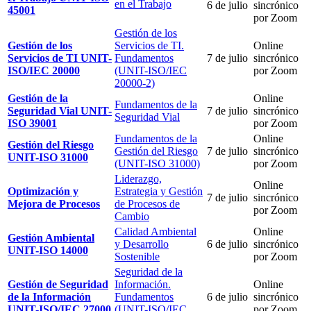
en el Trabajo
6 de julio
sincrónico
45001
por Zoom
Gestión de los
Gestión de los
Servicios de TI.
Online
Servicios de TI UNIT-
Fundamentos
7 de julio
sincrónico
ISO/IEC 20000
(UNIT-ISO/IEC
por Zoom
20000-2)
Gestión de la
Online
Fundamentos de la
Seguridad Vial UNIT-
7 de julio
sincrónico
Seguridad Vial
ISO 39001
por Zoom
Fundamentos de la
Online
Gestión del Riesgo
Gestión del Riesgo
7 de julio
sincrónico
UNIT-ISO 31000
(UNIT-ISO 31000)
por Zoom
Liderazgo,
Online
Optimización y
Estrategia y Gestión
7 de julio
sincrónico
Mejora de Procesos
de Procesos de
por Zoom
Cambio
Calidad Ambiental
Online
Gestión Ambiental
y Desarrollo
6 de julio
sincrónico
UNIT-ISO 14000
Sostenible
por Zoom
Seguridad de la
Gestión de Seguridad
Información.
Online
de la Información
Fundamentos
6 de julio
sincrónico
UNIT-ISO/IEC 27000
(UNIT-ISO/IEC
por Zoom